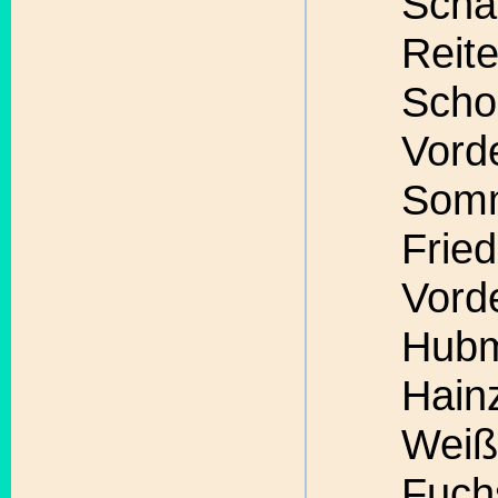
Schaf
Reit
Scho
Vord
Somm
Fried
Vord
Hubm
Hainz
Weiß
Fuch