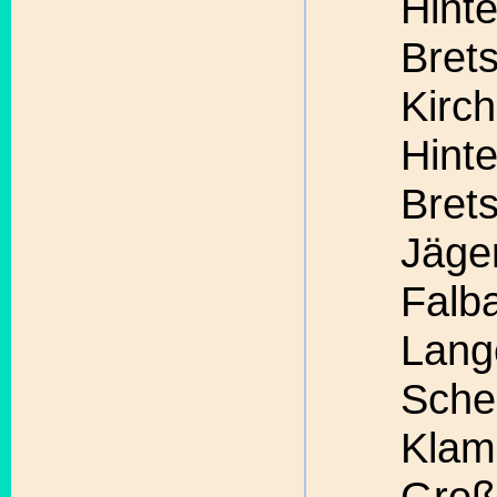
Hinte
Brets
Kirch
Hint
Bret
Jäge
Falb
Lang
Sche
Klam
Groß