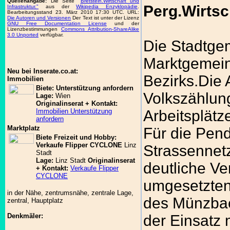
Quellenangabe:
Die Seite "
Bretstein.Wirtschaft und
Perg.Wirtsc
Infrastruktur."
aus der
Wikipedia Enzyklopädie
.
Bearbeitungsstand 23. März 2010 17:30 UTC. URL:
Die Autoren und Versionen
Der Text ist unter der Lizenz
GNU Free Documentation License
und der
Lizenzbestimmungen
Commons Attribution-ShareAlike
3.0 Unported
verfügbar.
Die Stadtge
Marktgemein
Neu bei Inserate.co.at:
Bezirks.Die 
Immobilien
Biete: Unterstützung anfordern
Volkszählun
Lage:
Wien
Originalinserat + Kontakt:
Immobilien Unterstützung
Arbeitsplätz
anfordern
Marktplatz
Für die Pend
Biete Freizeit und Hobby:
Verkaufe Flipper CYCLONE
Linz
Strassennet
Stadt
Lage:
Linz Stadt
Originalinserat
deutliche Ve
+ Kontakt:
Verkaufe Flipper
CYCLONE
umgesetzten
in der Nähe, zentrumsnähe, zentrale Lage,
des Münzbac
zentral, Hauptplatz
Denkmäler:
der Einsatz