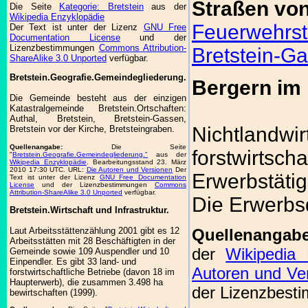
Straßen von
Die Seite
Kategorie: Bretstein
aus der
Wikipedia Enzyklopädie
Feuerwehrst
Der Text ist unter der Lizenz
GNU Free
Documentation License
und der
Lizenzbestimmungen
Commons Attribution-
Bretstein-Ga
ShareAlike 3.0 Unported
verfügbar.
Bretstein.Geografie.Gemeindegliederung.
Bergern im 
Die Gemeinde besteht aus der einzigen
Katastralgemeinde Bretstein.Ortschaften:
Authal, Bretstein, Bretstein-Gassen,
Nichtlandwir
Bretstein vor der Kirche, Bretsteingraben.
Quellenangabe:
Die Seite
forstwirtsch
"
Bretstein.Geografie.Gemeindegliederung."
aus der
Wikipedia Enzyklopädie
. Bearbeitungsstand 23. März
2010 17:30 UTC. URL:
Die Autoren und Versionen
Der
Erwerbstäti
Text ist unter der Lizenz
GNU Free Documentation
License
und der Lizenzbestimmungen
Commons
Attribution-ShareAlike 3.0 Unported
verfügbar.
Die Erwerbsq
Bretstein.Wirtschaft und Infrastruktur.
Quellenangab
Laut Arbeitsstättenzählung 2001 gibt es 12
Arbeitsstätten mit 28 Beschäftigten in der
der
Wikipedia 
Gemeinde sowie 109 Auspendler und 10
Einpendler. Es gibt 33 land- und
Autoren und Ve
forstwirtschaftliche Betriebe (davon 18 im
Haupterwerb), die zusammen 3.498 ha
der Lizenzbes
bewirtschaften (1999).