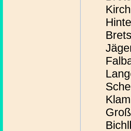
Kirch
Hint
Bret
Jäge
Falb
Lang
Sche
Klam
Groß
Bichl