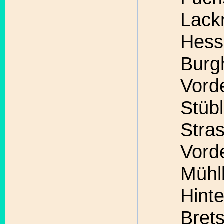
Lack
Hess
Burg
Vord
Stübl
Stra
Vord
Mühl
Hinte
Brets