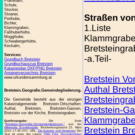
Pfarreralm,
Schule,
Stocker,
Stoaner,
Straßen von
Perihube,
Bichler,
1.Liste
Klammgraben,
Faßhuberhütte,
Klammgrab
Moggihube,
Schwabergerhütte,
Keckalm,
Bretsteingr
Services:
-a.Teil-
Grundbuch Bretstein
Grundbuchauszug Bretstein
Katasterplan DXF/PNG Bretstein
Anrainerverzeichnis Bretstein
Bretstein Vo
www.urkundensammlung.at
Authal Brets
Bretstein.Geografie.Gemeindegliederung.
Bretsteingra
Die Gemeinde besteht aus der einzigen
Katastralgemeinde Bretstein.Ortschaften:
Bretstein-Ga
Authal, Bretstein, Bretstein-Gassen,
Bretstein vor der Kirche, Bretsteingraben.
Klammgraben
Quellenangabe:
Die Seite
"
Bretstein.Geografie.Gemeindegliederung."
aus der
Bretstein Bre
Wikipedia Enzyklopädie
. Bearbeitungsstand 23. März
2010 17:30 UTC. URL:
Die Autoren und Versionen
Der
Text ist unter der Lizenz
GNU Free Documentation