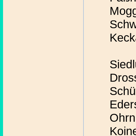
Mogg
Schw
Keck
Sied
Dross
Schü
Eder
Ohrn
Koin