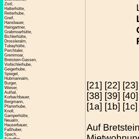
Zistl,
Halterhütte,
Reiterhube,
Greif,
Hansbauer,
Haingartner,
Grabmoarhütte,
Bichlerhütte,
Drossleralm,
Tubayhütte,
Perchtaler,
Grenimoar,
Bretstein-Gassen,
Vorbichlerhube,
Geigerhube,
Spiegel,
Hubmannalm,
[21] [22] [23]
Burger,
Wieser,
Authal,
[38] [39] [40]
Korbachbauer,
Bergmann,
[1a] [1b] [1c]
Pfarrerhube,
Knoll,
Gamperhütte,
Neualm,
Auf Bretste
Hauserbauer,
Faßhuber,
Spach,
Mietwohnung
Schaffer,