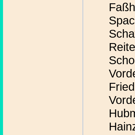
Faßh
Spac
Schaf
Reit
Scho
Vord
Fried
Vord
Hubm
Hainz