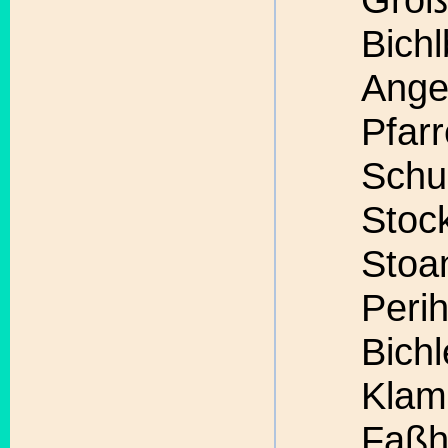
Bichl
Ange
Pfarr
Schu
Stoc
Stoa
Peri
Bichl
Klam
Faßh