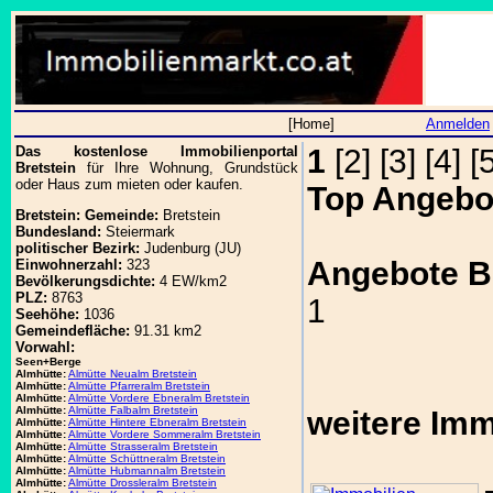
[Home]
Anmelden
Das kostenlose Immobilienportal
1
[2] [3] [4] [
Bretstein
für Ihre Wohnung, Grundstück
oder Haus zum mieten oder kaufen.
Top Angebo
Bretstein:
Gemeinde:
Bretstein
Bundesland:
Steiermark
politischer Bezirk:
Judenburg (JU)
Angebote Br
Einwohnerzahl:
323
Bevölkerungsdichte:
4 EW/km2
PLZ:
8763
1
Seehöhe:
1036
Gemeindefläche:
91.31 km2
Vorwahl:
Seen+Berge
Almhütte:
Almütte Neualm Bretstein
Almhütte:
Almütte Pfarreralm Bretstein
Almhütte:
Almütte Vordere Ebneralm Bretstein
Almhütte:
Almütte Falbalm Bretstein
weitere Imm
Almhütte:
Almütte Hintere Ebneralm Bretstein
Almhütte:
Almütte Vordere Sommeralm Bretstein
Almhütte:
Almütte Strasseralm Bretstein
Almhütte:
Almütte Schüttneralm Bretstein
Almhütte:
Almütte Hubmannalm Bretstein
Almhütte:
Almütte Drossleralm Bretstein