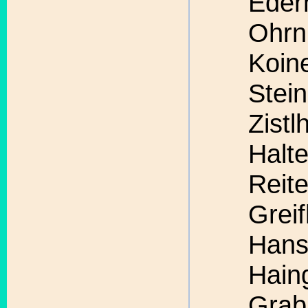
Eder
Ohrn
Koin
Stein
Zistl
Halte
Reit
Greif
Hans
Hain
Grab