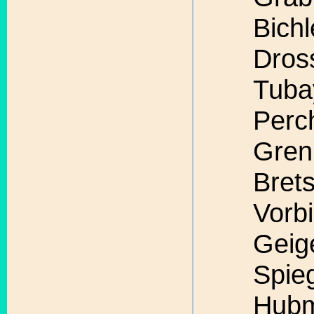
Bichl
Dros
Tuba
Perch
Gren
Bret
Vorb
Geig
Spieg
Hubm