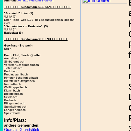
Almhütte:
Almütte Keckalm Bretstein
+++++++++ Subdomain-SEE START +++++++++
"Bretstein" Infos: (1)
*Link* (2)
Error: Table 'webx102_db1.seensubdomain' doesn't
exist
"Gemeinden am Bretstein": (3)
*Link* (4)
Badeplatz (5)
+++++++++ Subdomain-SEE END +++++++++
Gewässer Bretstein:
Seen:
Bach, Fluß, Teich, Quelle:
Authalbach
Simbürgerbach
Vorderer Scherhuberbach
Tiefentalbach
Keckbach
Predingstuhlbach
Hinterer Scherhuberbach
Bretsteiner Ortsgraben
Neuradbach
Weißhappelbach
Klammbach
Bretsteinbach
Seidlbach
Karlbach
Pfingstnerbach
Steinkellnerbach
Langebnerbach
Speichbach
Info/Platz:
andere Gemeinden:
Gramais Grundstück