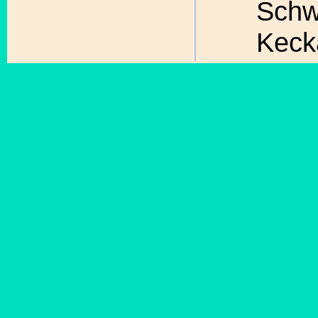
Schw
Keck