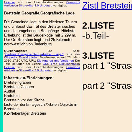
License
und der Lizenzbestimmungen
Commons
Zistl Bretste
Attribution-ShareAlike 3.0 Unported
verfügbar.
Bretstein.Geografie.Geografische Lage.
Die Gemeinde liegt in den Niederen Tauern
2.LISTE
und umfasst das Tal des Bretsteinbaches
und die umgebenden Berghänge. Höchste
-b.Teil-
Erhebung ist der Bruderkogel mit 2.299 m.
Der Ort Bretstein liegt rund 25 Kilometer
nordwestlich von Judenburg.
Quellenangabe:
Die Seite
3.LISTE
"
Bretstein.Geografie.Geografische Lage."
aus der
Wikipedia Enzyklopädie
. Bearbeitungsstand 23. März
2010 17:30 UTC. URL:
Die Autoren und Versionen
Der
part 1 "Stras
Text ist unter der Lizenz
GNU Free Documentation
License
und der Lizenzbestimmungen
Commons
Attribution-ShareAlike 3.0 Unported
verfügbar.
Infrastrukur/Einrichtungen:
Bretsteingraben
part 2 "Stra
Bretstein-Gassen
Authal
Bretstein
Bretstein vor der Kirche
Liste der denkmalgesch?¼tzten Objekte in
Bretstein
KZ-Nebenlager Bretstein