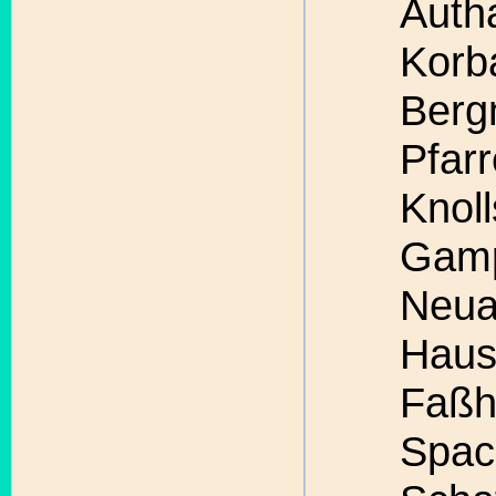
Autha
Korb
Berg
Pfar
Knoll
Gamp
Neua
Haus
Faßh
Spac