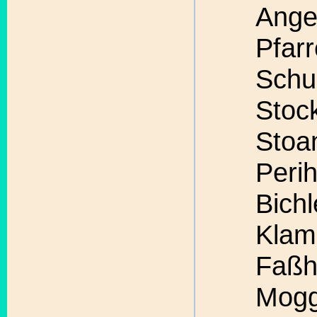
Ange
Pfarr
Schu
Stoc
Stoa
Peri
Bichl
Klam
Faßh
Mogg