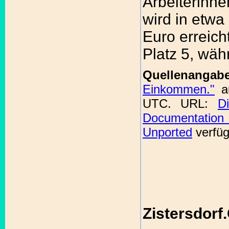
Arbeiterinne
wird in etw
Euro erreich
Platz 5, wäh
Quellenanga
Einkommen."
a
UTC. URL:
D
Documentation 
Unported
verfüg
Zistersdorf