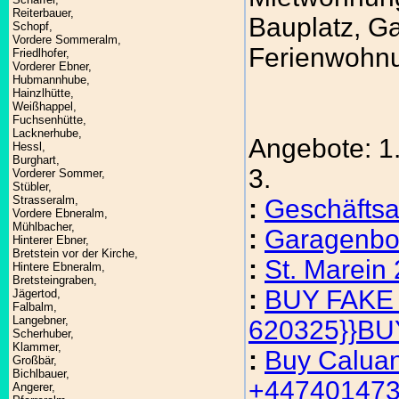
Reiterbauer,
Bauplatz, Ga
Schopf,
Vordere Sommeralm,
Ferienwohnun
Friedlhofer,
Vorderer Ebner,
Hubmannhube,
Hainzlhütte,
Weißhappel,
Fuchsenhütte,
Lacknerhube,
Angebote: 1.
Hessl,
Burghart,
3.
Vorderer Sommer,
Stübler,
Strasseralm,
:
Geschäftsa
Vordere Ebneralm,
Mühlbacher,
:
Garagenbox
Hinterer Ebner,
Bretstein vor der Kirche,
:
St. Marein
Hintere Ebneralm,
Bretsteingraben,
:
BUY FAKE
Jägertod,
Falbalm,
Langebner,
620325}}B
Scherhuber,
Klammer,
:
Buy Caluan
Großbär,
Bichlbauer,
+44740147
Angerer,